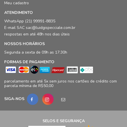
Meu cadastro
O termo "moletom" se refere ao tipo de tecido macio e quente,
geralmente usado em peças de vestuário. Um
casaco moletom
é
ATENDIMENTO
um casaco feito desse material. Quando um casaco moletom
possui capuz, ele é chamado de moletom com capuz. Portanto,
WhatsApp (21) 99991-8835
todo casaco com capuz feito de moletom é um moletom, mas
E-mail SAC sac@luidgispecciale.com.br
nem todo moletom é um casaco com capuz (pode ser uma calça,
respostas em até 48h nos dias úteis
por exemplo). Na Luidgi Specciale, você encontra diversas
opções de
jaquetas e casacos masculinos
.
NOSSOS HORÁRIOS
Segunda a sexta de 09h as 17:30h
FORMAS DE PAGAMENTO
parcelamento em até 5x sem juros nos cartões de crédito com
parcela mínima de R$50,00
SIGA-NOS
SELOS E SEGURANÇA