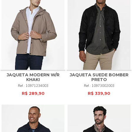
durabilidade e no caimento perfeito. Explore a nossa coleção e
descubra o modelo ideal que reflete sua personalidade e atende
às suas necessidades. Afinal, estar bem-vestido é se sentir bem
em qualquer situação, e com um
casaco moletom
ou outro tipo
de casaco com capuz da Luidgi Specciale, você estará pronto
para qualquer desafio.
Conheça também:
Jaquetas e Casacos Masculinos
|
Casaco
Moletom
|
Jaqueta Com Capuz
|
Casaco De Frio
|
Hoodie
Masculino
JAQUETA MODERN W/R
JAQUETA SUEDE BOMBER
KHAKI
PRETO
10971234003
10973002003
R$ 289,90
R$ 339,90