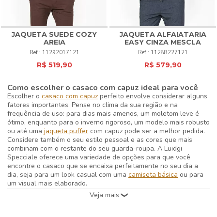
JAQUETA SUEDE COZY
JAQUETA ALFAIATARIA
AREIA
EASY CINZA MESCLA
11292017121
11288227121
R$ 519,90
R$ 579,90
Como escolher o casaco com capuz ideal para você
Escolher o
casaco com capuz
perfeito envolve considerar alguns
fatores importantes. Pense no clima da sua região e na
frequência de uso: para dias mais amenos, um moletom leve é
ótimo, enquanto para o inverno rigoroso, um modelo mais robusto
ou até uma
jaqueta puffer
com capuz pode ser a melhor pedida.
Considere também o seu estilo pessoal e as cores que mais
combinam com o restante do seu guarda-roupa. A Luidgi
Specciale oferece uma variedade de opções para que você
encontre o casaco que se encaixa perfeitamente no seu dia a
dia, seja para um look casual com uma
camiseta básica
ou para
um visual mais elaborado.
Dicas de estilo com casaco com capuz
O
casaco com capuz
é um coringa no guarda-roupa masculino.
Para um look descontraído, combine-o com jeans e tênis. Se a