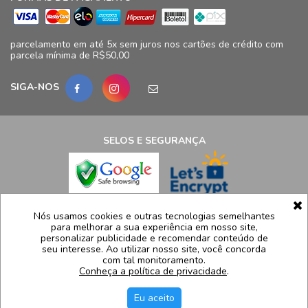
parcelamento em até 5x sem juros nos cartões de crédito com
parcela mínima de R$50,00
SIGA-NOS
SELOS E SEGURANÇA
LCB Confecções Eireli | CNPJ: 19.316.833/0009-41
Nós usamos cookies e outras tecnologias semelhantes
para melhorar a sua experiência em nosso site,
Avenida Ayrton Senna, 5.500, Bloco 11, loja 124/125 - Barra da
personalizar publicidade e recomendar conteúdo de
Tijuca - Rio de Janeiro - RJ  CEP 22775005
seu interesse. Ao utilizar nosso site, você concorda
com tal monitoramento.
Atendimento: (21) 99991-8835 | sac@luidgispecciale.com.br
Conheça a política de privacidade
.
Segunda a sexta de 09h as 17:30h
Eu aceito
H5 Web - Soluções em tecnologia da informação