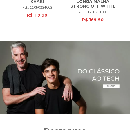
IGO
KHAKI
LONGA MALHA
STRONG
OFF WHITE
11050234003
11298731003
R$ 119,90
R$ 169,90