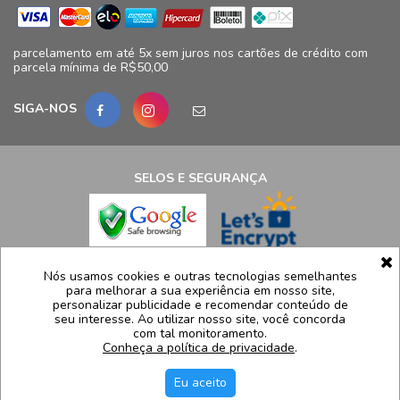
parcelamento em até 5x sem juros nos cartões de crédito com
parcela mínima de R$50,00
SIGA-NOS
SELOS E SEGURANÇA
LCB Confecções Eireli | CNPJ: 19.316.833/0009-41
Nós usamos cookies e outras tecnologias semelhantes
para melhorar a sua experiência em nosso site,
Avenida Ayrton Senna, 5.500, Bloco 11, loja 124/125 - Barra da
personalizar publicidade e recomendar conteúdo de
Tijuca - Rio de Janeiro - RJ  CEP 22775005
seu interesse. Ao utilizar nosso site, você concorda
com tal monitoramento.
Atendimento: (21) 99991-8835 | sac@luidgispecciale.com.br
Conheça a política de privacidade
.
Segunda a sexta de 09h as 17:30h
Eu aceito
H5 Web - Soluções em tecnologia da informação