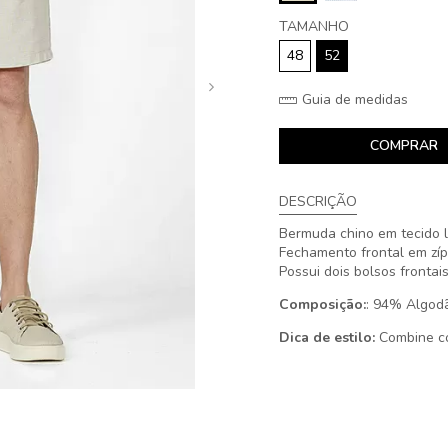
TAMANHO
48
52
Guia de medidas
COMPRAR
DESCRIÇÃO
Bermuda chino em tecido l
Fechamento frontal em zíp
Possui dois bolsos frontais
Composição:
: 94% Algodã
Dica de estilo:
Combine com