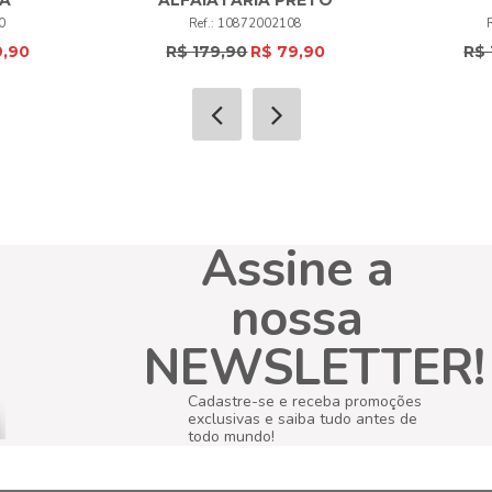
48
50
52
+
0
10872002108
9,90
R$ 179,90
R$ 79,90
R$ 
COMPRAR
Assine a
nossa
NEWSLETTER!
Cadastre-se e receba promoções
exclusivas e saiba tudo antes de
todo mundo!