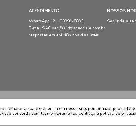
ATENDIMENTO
NOSSOS HO
WhatsApp (21) 99991-8835
Segunda a sex
E-mail SAC sac@luidgispecciale.com.br
respostas em até 48h nos dias úteis
LCB Confecções Eireli | CNPJ: 19.3
Avenida Ayrton Senna, 5.500, Bloco 
a melhorar a sua experiência em nosso site, personalizar publicidad
te, você concorda com tal monitoramento.
Conheça a política de privaci
22775005
Atendimento: (21) 99991-8835 | sa
Segunda a sexta de 09h as 17:30h