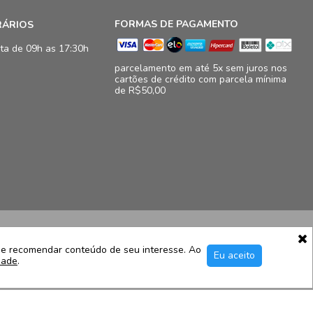
FORMAS DE PAGAMENTO
RÁRIOS
ta de 09h as 17:30h
parcelamento em até 5x sem juros nos
cartões de crédito com parcela mínima
de R$50,00
16.833/0009-41
11, loja 124/125 - Barra da Tijuca - Rio de Janeiro - RJ – CEP
e e recomendar conteúdo de seu interesse. Ao
Eu aceito
dade
.
c@luidgispecciale.com.br