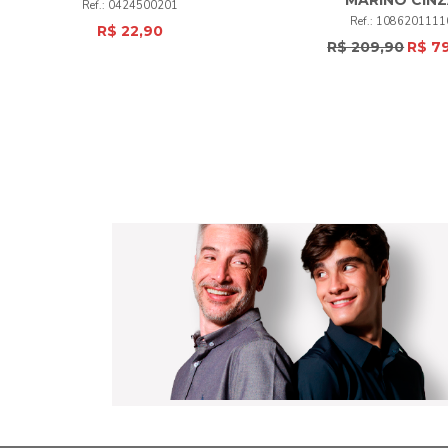
0424500201
UNI
+
50
+
1086201111
R$ 22,90
R$ 209,90
R$ 7
COMPRAR
COMPRAR