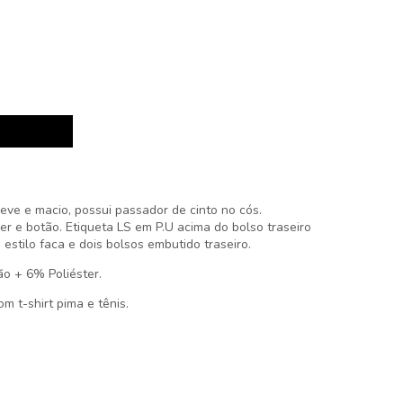
eve e macio, possui passador de cinto no cós.
er e botão. Etiqueta LS em P.U acima do bolso traseiro
 estilo faca e dois bolsos embutido traseiro.
o + 6% Poliéster.
 t-shirt pima e tênis.