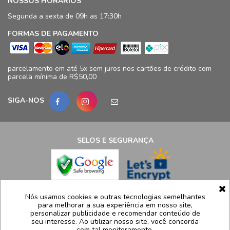
NOSSOS HORÁRIOS
Segunda a sexta de 09h as 17:30h
FORMAS DE PAGAMENTO
parcelamento em até 5x sem juros nos cartões de crédito com
parcela mínima de R$50,00
SIGA-NOS
SELOS E SEGURANÇA
LCB Confecções Eireli | CNPJ: 19.316.833/0009-41
Nós usamos cookies e outras tecnologias semelhantes
para melhorar a sua experiência em nosso site,
Avenida Ayrton Senna, 5.500, Bloco 11, loja 124/125 - Barra da
personalizar publicidade e recomendar conteúdo de
Tijuca - Rio de Janeiro - RJ – CEP 22775005
seu interesse. Ao utilizar nosso site, você concorda
com tal monitoramento.