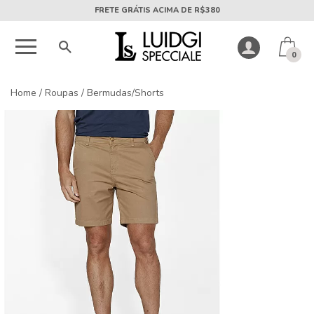
5X SEM JUROS PARCELA MÍNIMA DE R$50
0
Home
/
Roupas
/
Bermudas/Shorts