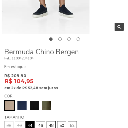
Bermuda Chino Bergen
11004234104
Em estoque
R$ 209,90
R$ 104,95
em
2x
de
R$ 52,48
sem juros
COR
TAMANHO
38
40
44
46
48
50
52