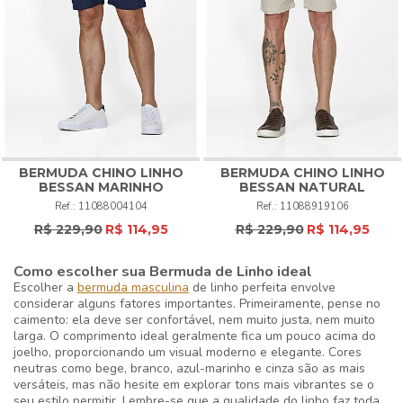
Conheça também:
Camisa De Linho
|
Bermuda Cargo
|
Camiseta
Básica
|
Bermuda Masculina
|
Moda Masculina
BERMUDA CHINO LINHO
BERMUDA CHINO LINHO
BESSAN MARINHO
BESSAN NATURAL
11088004104
11088919106
R$ 229,90
R$ 114,95
R$ 229,90
R$ 114,95
Como escolher sua Bermuda de Linho ideal
Escolher a
bermuda masculina
de linho perfeita envolve
considerar alguns fatores importantes. Primeiramente, pense no
caimento: ela deve ser confortável, nem muito justa, nem muito
larga. O comprimento ideal geralmente fica um pouco acima do
joelho, proporcionando um visual moderno e elegante. Cores
neutras como bege, branco, azul-marinho e cinza são as mais
versáteis, mas não hesite em explorar tons mais vibrantes se o
seu estilo permitir. Lembre-se que a qualidade do linho faz toda