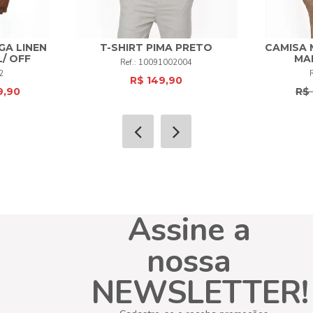
GA LINEN
T-SHIRT PIMA PRETO
CAMISA 
/ OFF
MA
10091002004
+
M
G
GG
XG
+
2
R$ 149,90
9,90
R$ 
COMPRAR
Assine a
nossa
NEWSLETTER!