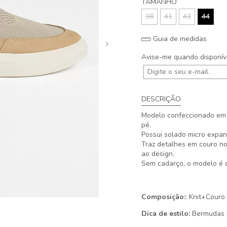
TAMANHO
38
41
43
44
Guia de medidas
Avise-me quando disponív
DESCRIÇÃO
Modelo confeccionado em m
pé.
Possui solado micro expand
Traz detalhes em couro no
ao design.
Sem cadarço, o modelo é de
Composição:
: Knit+Couro
Dica de estilo:
Bermudas c