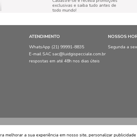
Cadastre-se e receba promoções
exclusivas e saiba tudo antes de
todo mundo!
ATENDIMENTO
NOSSOS HO
WhatsApp (21) 99991-8835
Segunda a sex
E-mail SAC sac@luidgispecciale.com.br
respostas em até 48h nos dias úteis
LCB Confecções Eireli | CNPJ: 19.3
Avenida Ayrton Senna, 5.500, Bloco 
a melhorar a sua experiência em nosso site, personalizar publicidad