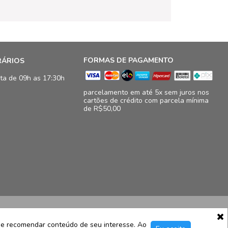
FORMAS DE PAGAMENTO
RÁRIOS
ta de 09h as 17:30h
parcelamento em até 5x sem juros nos
cartões de crédito com parcela mínima
de R$50,00
16.833/0009-41
11, loja 124/125 - Barra da Tijuca - Rio de Janeiro - RJ – CEP
e e recomendar conteúdo de seu interesse. Ao