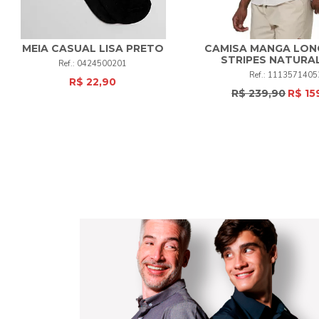
MEIA CASUAL LISA PRETO
CAMISA MANGA LON
STRIPES NATURAL
0424500201
UNI
+
2
3
4
5
1113571405
R$ 22,90
R$ 239,90
R$ 15
COMPRAR
COMPRAR