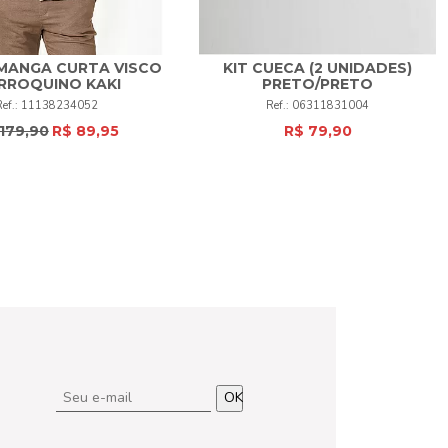
MANGA CURTA VISCO
KIT CUECA (2 UNIDADES)
RROQUINO KAKI
PRETO/PRETO
2
5
+
M
G
EG
+
11138234052
06311831004
179,90
R$ 89,95
R$ 79,90
COMPRAR
COMPRAR
OK