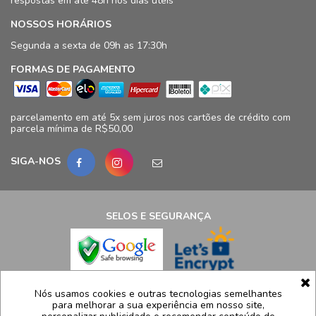
respostas em até 48h nos dias úteis
NOSSOS HORÁRIOS
Segunda a sexta de 09h as 17:30h
FORMAS DE PAGAMENTO
parcelamento em até 5x sem juros nos cartões de crédito com
parcela mínima de R$50,00
SIGA-NOS
SELOS E SEGURANÇA
LCB Confecções Eireli | CNPJ: 19.316.833/0009-41
Nós usamos cookies e outras tecnologias semelhantes
para melhorar a sua experiência em nosso site,
Avenida Ayrton Senna, 5.500, Bloco 11, loja 124/125 - Barra da