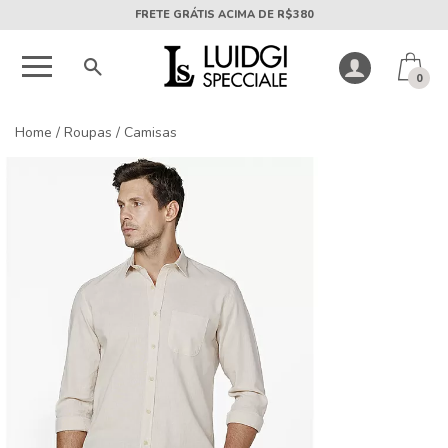
5X SEM JUROS PARCELA MÍNIMA DE R$50
0
Home
/
Roupas
/
Camisas