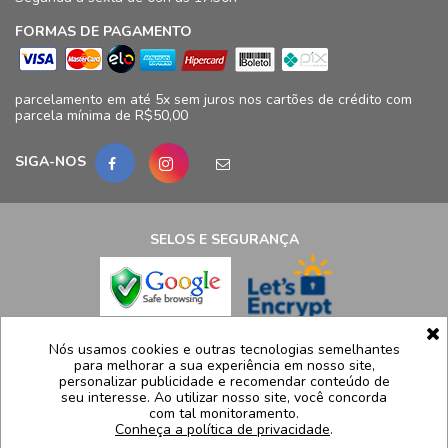
FORMAS DE PAGAMENTO
parcelamento em até 5x sem juros nos cartões de crédito com
parcela mínima de R$50,00
SIGA-NOS
SELOS E SEGURANÇA
LCB Confecções Eireli | CNPJ: 19.316.833/0009-41
Nós usamos cookies e outras tecnologias semelhantes
para melhorar a sua experiência em nosso site,
Avenida Ayrton Senna, 5.500, Bloco 11, loja 124/125 - Barra da
personalizar publicidade e recomendar conteúdo de
Tijuca - Rio de Janeiro - RJ  CEP 22775005
seu interesse. Ao utilizar nosso site, você concorda
com tal monitoramento.
Atendimento: (21) 99991-8835 | sac@luidgispecciale.com.br
Conheça a política de privacidade
.
Segunda a sexta de 09h as 17:30h