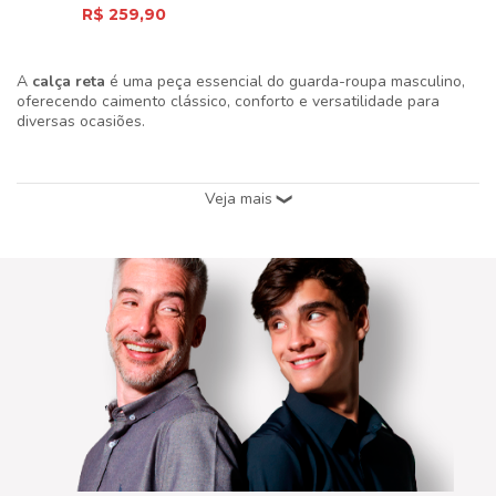
R$ 259,90
A
calça reta
é uma peça essencial do guarda-roupa masculino,
oferecendo caimento clássico, conforto e versatilidade para
diversas ocasiões.
Por que escolher a calça reta?
Ela proporciona um visual alinhado sem ser apertado,
valorizando o corpo e garantindo liberdade de movimento, seja
no trabalho ou no cotidiano.
Modelos disponíveis: chino, alfaiataria e
jeans
A
calça chino reta
é ideal para um estilo casual elegante. A
calça de alfaiataria reta
entrega sofisticação para ambientes
formais. Já a
calça jeans reta
é prática e combina bem com
camisetas, polos e jaquetas.
Como combinar a calça reta
Para um look clássico, use com
camisa Oxford
. Para algo