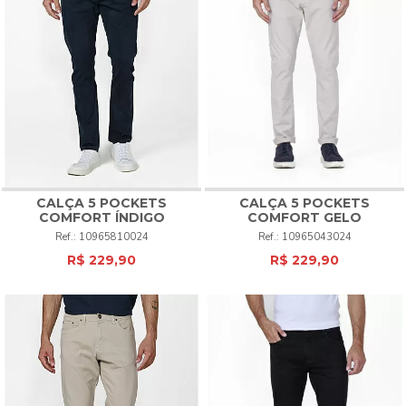
Conheça também:
calças jeans
|
calças chino
|
calças sociais
|
polos
|
calçados
CALÇA 5 POCKETS
CALÇA 5 POCKETS
COMFORT ÍNDIGO
COMFORT GELO
10965810024
10965043024
R$ 229,90
R$ 229,90