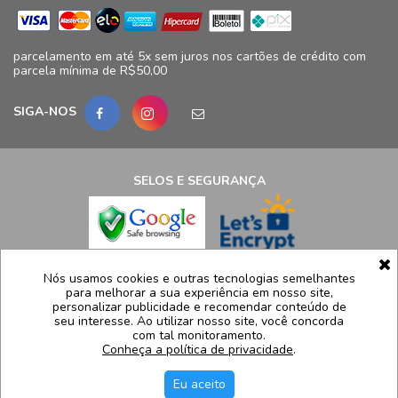
parcelamento em até 5x sem juros nos cartões de crédito com
parcela mínima de R$50,00
SIGA-NOS
SELOS E SEGURANÇA
LCB Confecções Eireli | CNPJ: 19.316.833/0009-41
Nós usamos cookies e outras tecnologias semelhantes
para melhorar a sua experiência em nosso site,
Avenida Ayrton Senna, 5.500, Bloco 11, loja 124/125 - Barra da
personalizar publicidade e recomendar conteúdo de
Tijuca - Rio de Janeiro - RJ  CEP 22775005
seu interesse. Ao utilizar nosso site, você concorda
com tal monitoramento.
Atendimento: (21) 99991-8835 | sac@luidgispecciale.com.br
Conheça a política de privacidade
.
Segunda a sexta de 09h as 17:30h
Eu aceito
H5 Web - Soluções em tecnologia da informação