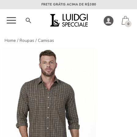
5X SEM JUROS PARCELA MÍNIMA DE R$50
0
Home
/
Roupas
/
Camisas