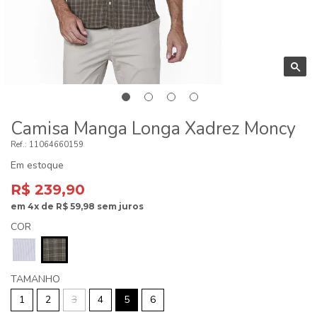
Camisa Manga Longa Xadrez Moncy
11064660159
Em estoque
R$ 239,90
em
4x
de
R$ 59,98
sem juros
COR
TAMANHO
1
2
3
4
5
6