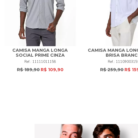
CAMISA MANGA LONGA
CAMISA MANGA LON
SOCIAL PRIME CINZA
BRISA BRAN
4
5
6
+
5
6
+
11111011158
1110900315
R$ 189,90
R$ 109,90
R$ 259,90
R$ 15
COMPRAR
COMPRAR