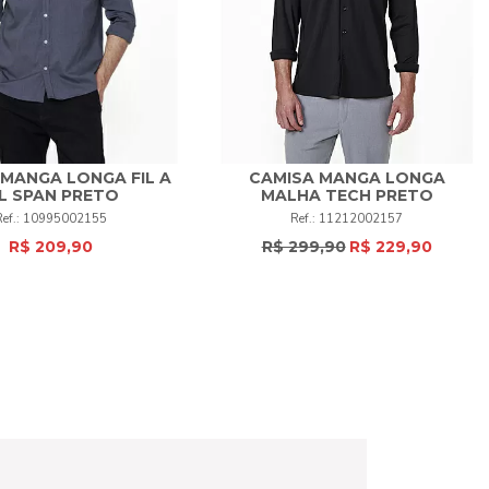
 MANGA LONGA FIL A
CAMISA MANGA LONGA
IL SPAN PRETO
MALHA TECH PRETO
3
4
5
6
+
3
4
5
6
+
10995002155
11212002157
R$ 209,90
R$ 299,90
R$ 229,90
COMPRAR
COMPRAR