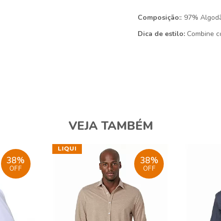
Composição:
: 97% Algod
Dica de estilo:
Combine co
VEJA TAMBÉM
38%
38%
OFF
OFF