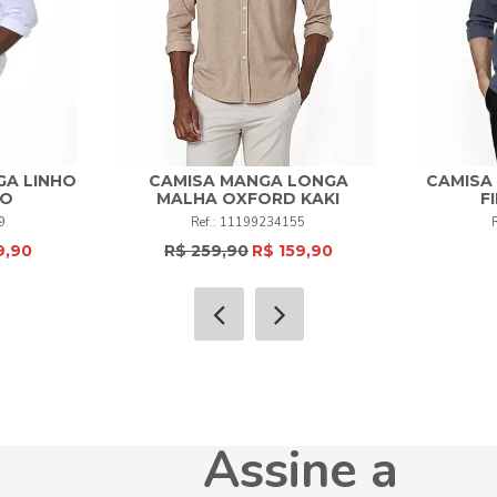
GA LINHO
CAMISA MANGA LONGA
CAMISA
CO
MALHA OXFORD KAKI
F
1
2
3
4
+
1
2
9
11199234155
9,90
R$ 259,90
R$ 159,90
COMPRAR
Assine a