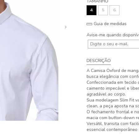
TAMANHO
4
5
6
Guia de medidas
Avise-me quando disponív
DESCRIÇÃO
A Camisa Oxford de manga
busca elegância com confor
Confeccionada em tecido d
caimento impecável e lib
agradável ao corpo.
Sua modelagem Slim Fit va
clean, a peça aposta na so
O fechamento frontal e no
macia com button-down ref
Versátil, transita com fac
essencial contemporâneo 