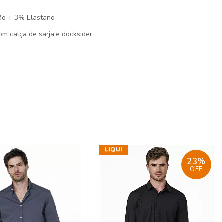
ão + 3% Elastano
m calça de sarja e docksider.
23%
OFF