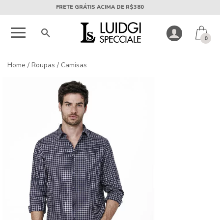
5X SEM JUROS PARCELA MÍNIMA DE R$50
0
Home
/
Roupas
/
Camisas