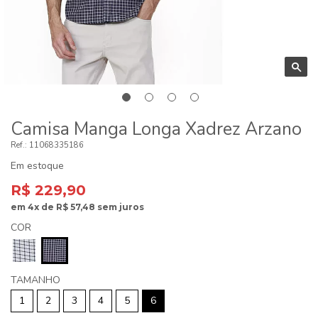
Camisa Manga Longa Xadrez Arzano
11068335186
Em estoque
R$ 229,90
em
4x
de
R$ 57,48
sem juros
COR
TAMANHO
1
2
3
4
5
6