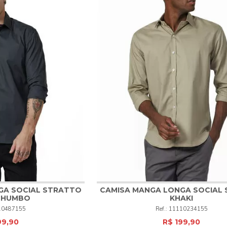
GA SOCIAL STRATTO
CAMISA MANGA LONGA SOCIAL
CHUMBO
KHAKI
4
5
6
1
2
3
4
5
6
10487155
11110234155
99,90
R$ 199,90
PRAR
COMPRAR