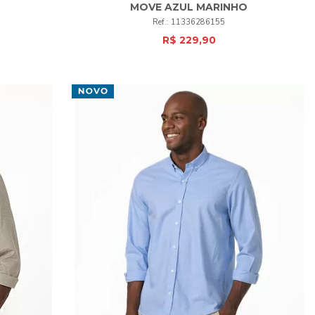
MOVE AZUL MARINHO
1
2
3
4
6
11336286155
R$ 229,90
COMPRAR