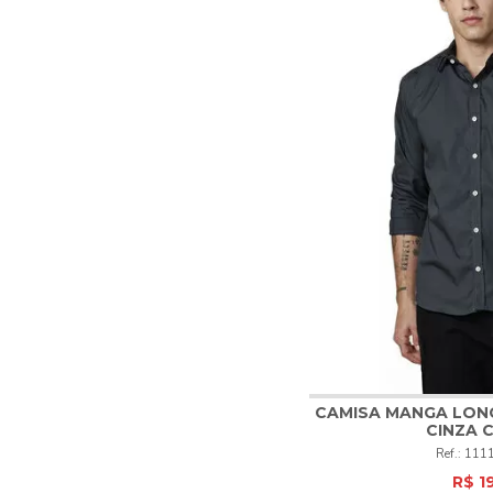
CAMISA MANGA LON
CINZA 
1
2
3
111
R$ 1
COM