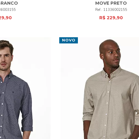
BRANCO
MOVE PRETO
4
5
6
1
2
3
4
5
6
36003155
11336002155
29,90
R$ 229,90
PRAR
COMPRAR