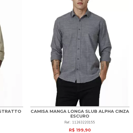
 STRATTO
CAMISA MANGA LONGA SLUB ALPHA CINZA
ESCURO
1
2
3
4
5
6
11263220155
R$ 199,90
COMPRAR