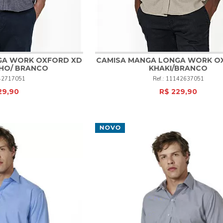
GA WORK OXFORD XD
CAMISA MANGA LONGA WORK O
HO/ BRANCO
KHAKI/BRANCO
4
5
6
1
2
3
4
5
6
42717051
11142637051
29,90
R$ 229,90
PRAR
COMPRAR