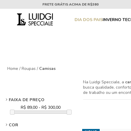
FRETE GRÁTIS ACIMA DE R$380
DIA DOS PAIS
INVERNO TE
Home
/
Roupas
/
Camisas
Na Luidgi Specciale, a
ca
busca qualidade, confort
de trabalho ou um encont
só a Luidgi oferece. Expl
FAIXA DE PREÇO
Nossa coleção abrange de
diferentes climas e ocasi
contemporâneo. Prepare-s
COR
Acreditamos que a
moda 