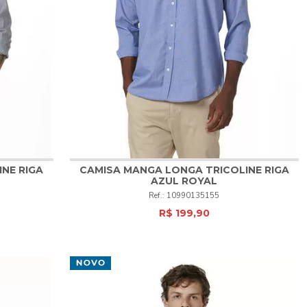
NE RIGA
CAMISA MANGA LONGA TRICOLINE RIGA
AZUL ROYAL
1
2
3
4
5
6
10990135155
R$ 199,90
COMPRAR