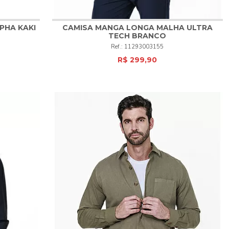
PHA KAKI
CAMISA MANGA LONGA MALHA ULTRA
TECH BRANCO
1
2
3
4
5
6
11293003155
R$ 299,90
COMPRAR