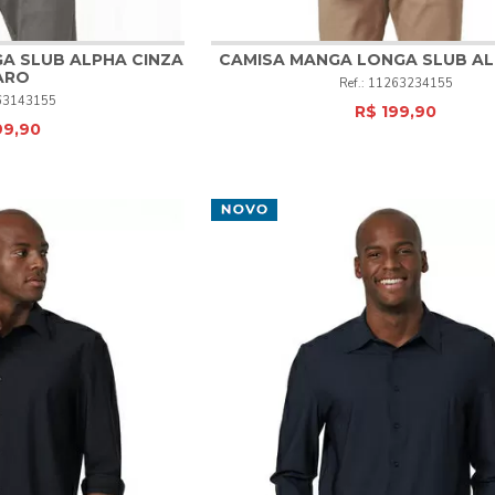
A SLUB ALPHA CINZA
CAMISA MANGA LONGA SLUB AL
ARO
11263234155
4
5
6
1
2
3
4
5
6
63143155
R$ 199,90
99,90
PRAR
COMPRAR