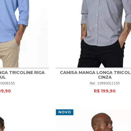
GA TRICOLINE RIGA
CAMISA MANGA LONGA TRICOLI
UL
CINZA
4
5
6
1
2
3
4
5
6
90006155
10990011155
99,90
R$ 199,90
PRAR
COMPRAR