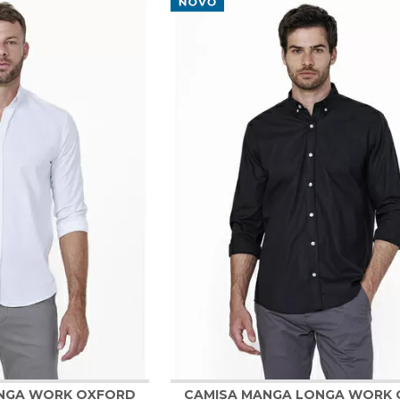
ossa expressar sua individualidade sem abrir mão do conforto. Descub
le.
a De Botão
|
Camisa De Linho
|
Camisa Manga Longa
|
Camisa De Man
NGA WORK OXFORD
CAMISA MANGA LONGA WORK