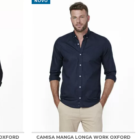
ra a camisa que fala por você e transforme seu visual com a
ga Curta
|
Camisa Polo Manga Longa
|
Camisa Casual
 OXFORD
CAMISA MANGA LONGA WORK OXFORD