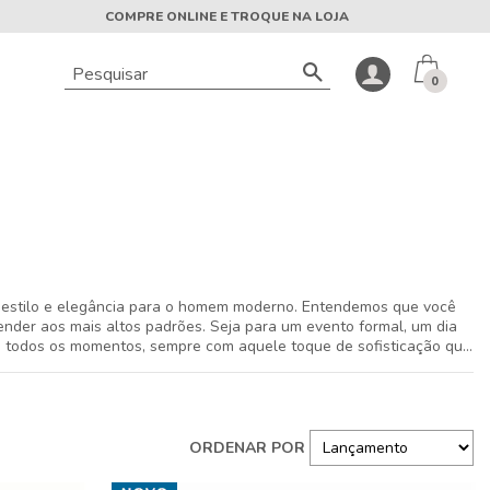
COMPRE ONLINE E TROQUE NA LOJA
0
 estilo e elegância para o homem moderno. Entendemos que você
ender aos mais altos padrões. Seja para um evento formal, um dia
m todos os momentos, sempre com aquele toque de sofisticação que
cê.
s como a
camisa manga longa
e a
camisa de linho
, ideais para
e e um visual que transita facilmente entre o clássico e o
nte com seu estilo de vida dinâmico e exigente.
em a veste. Por isso, oferecemos uma variedade de tecidos, cortes e