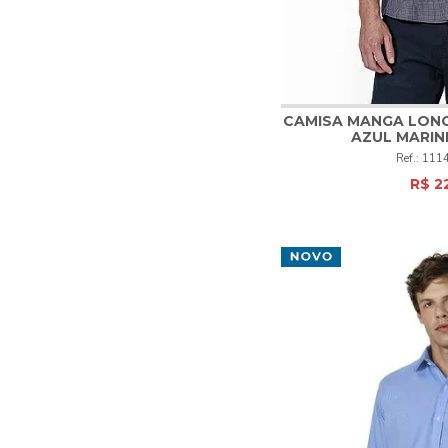
CAMISA MANGA LON
AZUL MARIN
1
2
3
111
R$ 2
COM