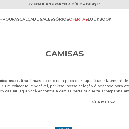
5X SEM JUROS PARCELA MÍNIMA DE R$50
CH
ROUPAS
CALÇADOS
ACESSÓRIOS
OFERTAS
LOOKBOOK
CAMISAS
misa masculina
é mais do que uma peça de roupa, é um statement de
o e um caimento impecável, por isso, nossa seleção é pensada para at
ro casual, aqui você encontra a camisa perfeita que te acompanha e
ore nossas opções e sinta a diferença de vestir uma peça feita para vo
sde a versatilidade da camisa de botão até modelos mais específico
ões. Cada peça é cuidadosamente selecionada para garantir durabilidad
e para elevar seu guarda-roupa com camisas que combinam perfeitame
masculina
deve ser prática, elegante e refletir a personalidade de qu