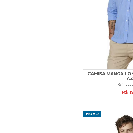
CAMISA MANGA LON
AZ
1
2
3
109
R$ 1
COM