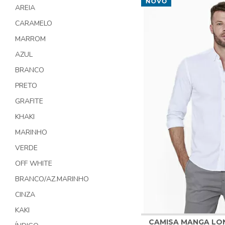
estampas para que você p
AREIA
excelência Luidgi Speccia
CARAMELO
Conheça também:
Camis
MARROM
AZUL
BRANCO
PRETO
GRAFITE
KHAKI
MARINHO
VERDE
OFF WHITE
BRANCO/AZ.MARINHO
CINZA
KAKI
CAMISA MANGA LO