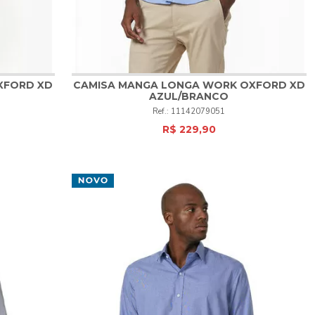
XFORD XD
CAMISA MANGA LONGA WORK OXFORD XD
AZUL/BRANCO
1
2
3
4
5
11142079051
R$ 229,90
COMPRAR