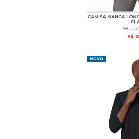
CAMISA MANGA LONG
CL
1
2
3
112
R$ 1
COM