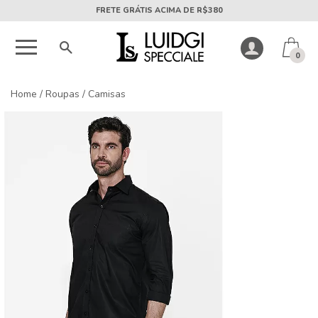
5X SEM JUROS PARCELA MÍNIMA DE R$50
0
Home
/
Roupas
/
Camisas