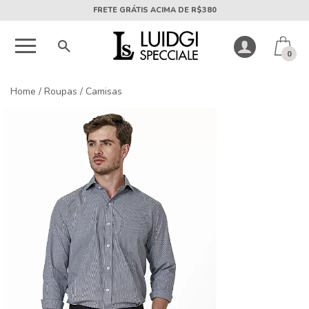
5X SEM JUROS PARCELA MÍNIMA DE R$50
0
Home
/
Roupas
/
Camisas