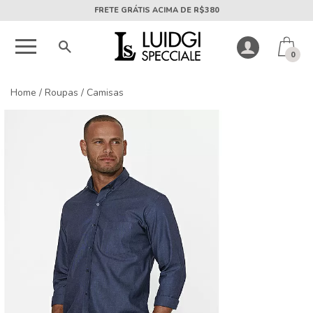
5X SEM JUROS PARCELA MÍNIMA DE R$50
0
Home
/
Roupas
/
Camisas