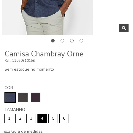
Camisa Chambray Orne
11020810158
Sem estoque no momento
COR
TAMANHO
1
2
3
4
5
6
Guia de medidas