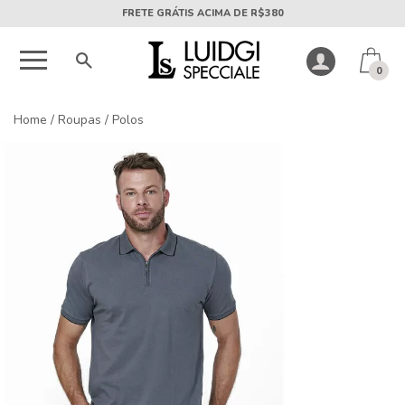
5X SEM JUROS PARCELA MÍNIMA DE R$50
0
Home
/
Roupas
/
Polos