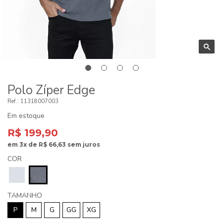
Polo Zíper Edge
11318007003
Em estoque
R$ 199,90
em
3x
de
R$ 66,63
sem juros
COR
TAMANHO
P
M
G
GG
XG