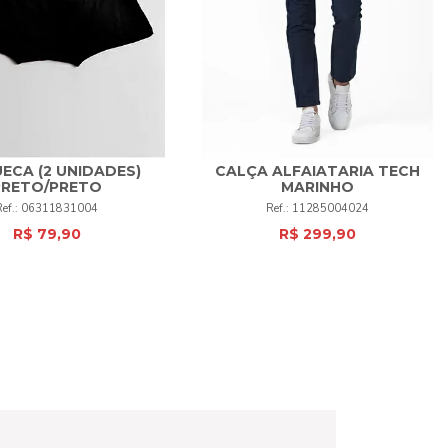
UECA (2 UNIDADES)
CALÇA ALFAIATARIA TECH
38
40
42
44
46
48
PRETO/PRETO
MARINHO
M
G
EG
+
06311831004
11285004024
50
52
+
R$ 79,90
R$ 299,90
COMPRAR
COMPRAR