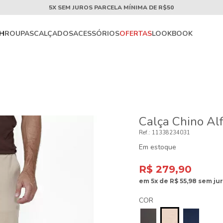
5X SEM JUROS PARCELA MÍNIMA DE R$50
CH
ROUPAS
CALÇADOS
ACESSÓRIOS
OFERTAS
LOOKBOOK
Calça Chino Alf
11338234031
Em estoque
R$ 279,90
em
5x
de
R$ 55,98
sem ju
COR