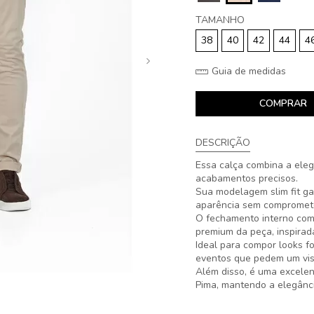
TAMANHO
38
40
42
44
4
Guia de medidas
COMPRAR
DESCRIÇÃO
Essa calça combina a elegâ
acabamentos precisos.
Sua modelagem slim fit ga
aparência sem compromete
O fechamento interno com
premium da peça, inspirada
Ideal para compor looks f
eventos que pedem um vis
Além disso, é uma excelen
Pima, mantendo a elegânci