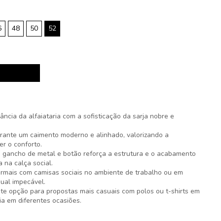
6
48
50
52
ncia da alfaiataria com a sofisticação da sarja nobre e
rante um caimento moderno e alinhado, valorizando a
r o conforto.
 gancho de metal e botão reforça a estrutura e o acabamento
 na calça social.
ormais com camisas sociais no ambiente de trabalho ou em
ual impecável.
te opção para propostas mais casuais com polos ou t-shirts em
a em diferentes ocasiões.