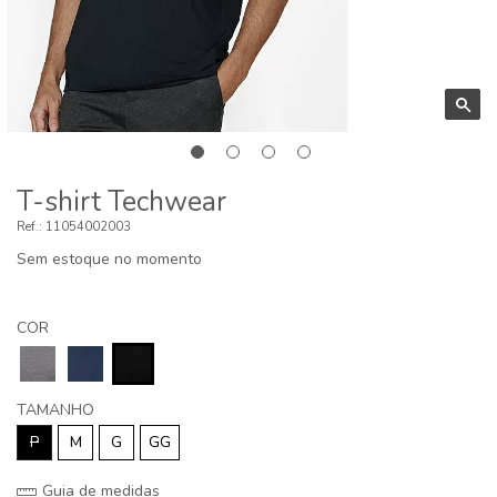
T-shirt Techwear
11054002003
Sem estoque no momento
COR
TAMANHO
P
M
G
GG
Guia de medidas