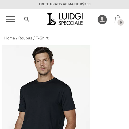
5X SEM JUROS PARCELA MÍNIMA DE R$50
0
Home
/
Roupas
/
T-Shirt