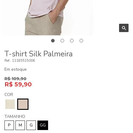
T-shirt Silk Palmeira
11185515006
Em estoque
R$ 109,90
R$ 59,90
COR
TAMANHO
P
M
G
GG