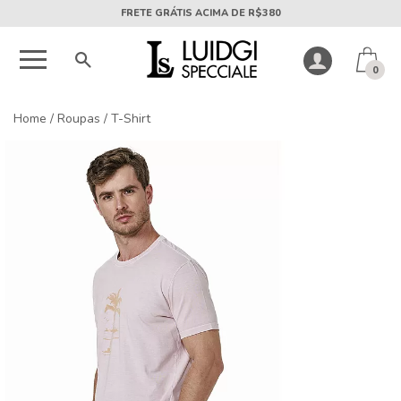
5X SEM JUROS PARCELA MÍNIMA DE R$50
0
Home
/
Roupas
/
T-Shirt