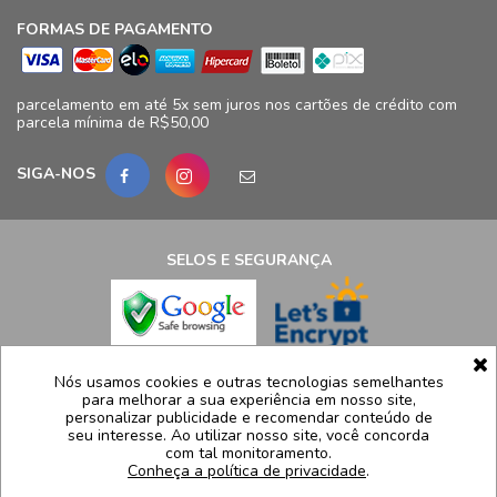
FORMAS DE PAGAMENTO
parcelamento em até 5x sem juros nos cartões de crédito com
parcela mínima de R$50,00
SIGA-NOS
SELOS E SEGURANÇA
LCB Confecções Eireli | CNPJ: 19.316.833/0009-41
Nós usamos cookies e outras tecnologias semelhantes
para melhorar a sua experiência em nosso site,
Avenida Ayrton Senna, 5.500, Bloco 11, loja 124/125 - Barra da
personalizar publicidade e recomendar conteúdo de
Tijuca - Rio de Janeiro - RJ – CEP 22775005
seu interesse. Ao utilizar nosso site, você concorda
com tal monitoramento.
Atendimento: (21) 99991-8835 | sac@luidgispecciale.com.br
Conheça a política de privacidade
.
Segunda a sexta de 09h as 17:30h