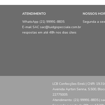
ATENDIMENTO
NOSSOS HO
WhatsApp (21) 99991-8835
Segunda a sex
E-mail SAC sac@luidgispecciale.com.br
respostas em até 48h nos dias úteis
LCB Confecções Eireli | CNPJ: 19.3
Avenida Ayrton Senna, 5.500, Bloco 
22775005
Atendimento: (21) 99991-8835 | sa