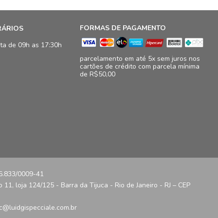
FORMAS DE PAGAMENTO
RÁRIOS
ta de 09h as 17:30h
parcelamento em até 5x sem juros nos
cartões de crédito com parcela mínima
de R$50,00
16.833/0009-41
11, loja 124/125 - Barra da Tijuca - Rio de Janeiro - RJ – CEP
c@luidgispecciale.com.br