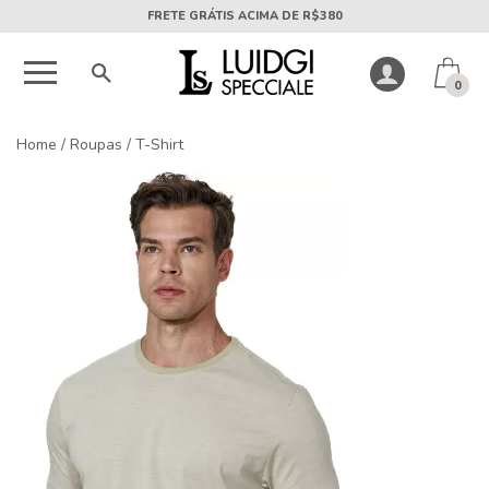
5X SEM JUROS PARCELA MÍNIMA DE R$50
0
Home
/
Roupas
/
T-Shirt