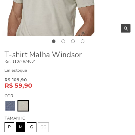
T-shirt Malha Windsor
11074674004
Em estoque
R$ 109,90
R$ 59,90
COR
TAMANHO
P
M
G
GG