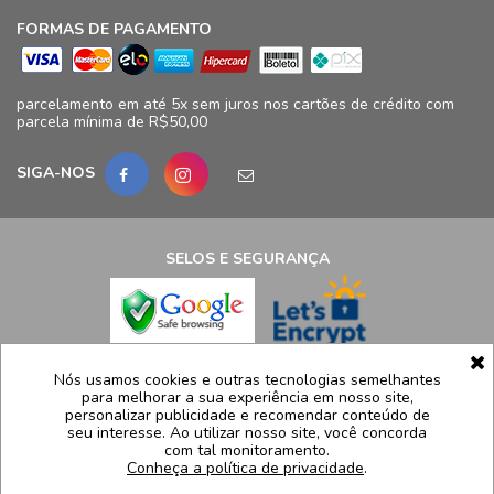
FORMAS DE PAGAMENTO
parcelamento em até 5x sem juros nos cartões de crédito com
parcela mínima de R$50,00
SIGA-NOS
SELOS E SEGURANÇA
LCB Confecções Eireli | CNPJ: 19.316.833/0009-41
Nós usamos cookies e outras tecnologias semelhantes
para melhorar a sua experiência em nosso site,
Avenida Ayrton Senna, 5.500, Bloco 11, loja 124/125 - Barra da
personalizar publicidade e recomendar conteúdo de
Tijuca - Rio de Janeiro - RJ – CEP 22775005
seu interesse. Ao utilizar nosso site, você concorda
com tal monitoramento.
Atendimento: (21) 99991-8835 | sac@luidgispecciale.com.br
Conheça a política de privacidade
.
Segunda a sexta de 09h as 17:30h