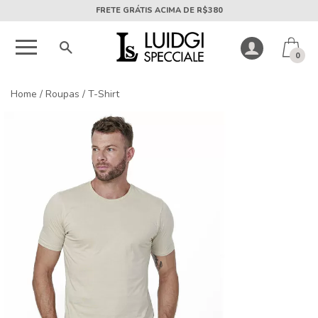
5X SEM JUROS PARCELA MÍNIMA DE R$50
0
Home
/
Roupas
/
T-Shirt