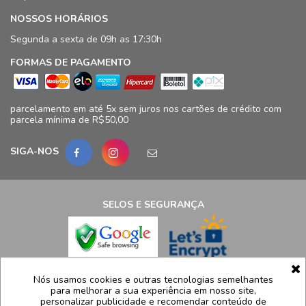
NOSSOS HORÁRIOS
Segunda a sexta de 09h as 17:30h
FORMAS DE PAGAMENTO
parcelamento em até 5x sem juros nos cartões de crédito com
parcela mínima de R$50,00
SIGA-NOS
SELOS E SEGURANÇA
LCB Confecções Eireli | CNPJ: 19.316.833/0009-41
Nós usamos cookies e outras tecnologias semelhantes
para melhorar a sua experiência em nosso site,
Avenida Ayrton Senna, 5.500, Bloco 11, loja 124/125 - Barra da
personalizar publicidade e recomendar conteúdo de