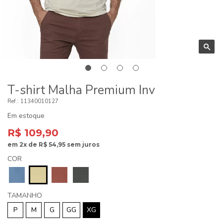
T-shirt Malha Premium Inv
11340010127
Em estoque
R$ 109,90
em
2x
de
R$ 54,95
sem juros
COR
TAMANHO
P
M
G
GG
XG