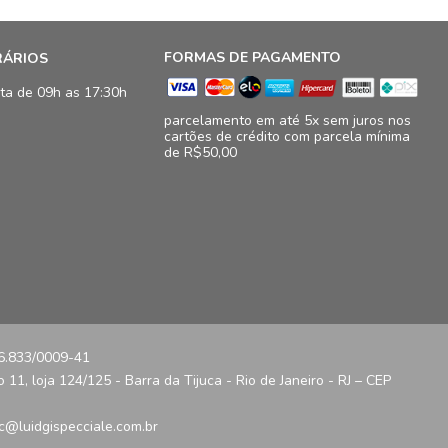
FORMAS DE PAGAMENTO
RÁRIOS
ta de 09h as 17:30h
parcelamento em até 5x sem juros nos
cartões de crédito com parcela mínima
de R$50,00
16.833/0009-41
11, loja 124/125 - Barra da Tijuca - Rio de Janeiro - RJ – CEP
c@luidgispecciale.com.br