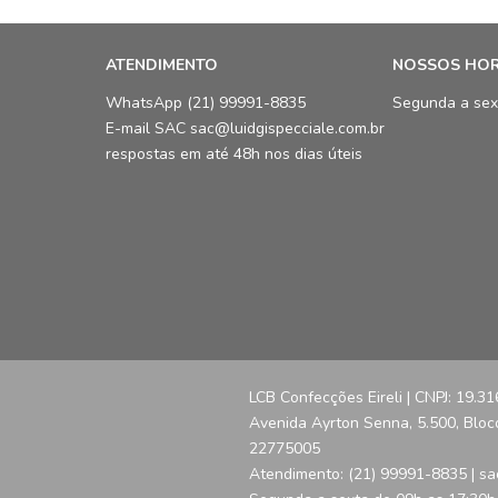
ATENDIMENTO
NOSSOS HO
WhatsApp (21) 99991-8835
Segunda a sex
E-mail SAC sac@luidgispecciale.com.br
respostas em até 48h nos dias úteis
LCB Confecções Eireli | CNPJ: 19.3
Avenida Ayrton Senna, 5.500, Bloco 
22775005
Atendimento: (21) 99991-8835 | sa