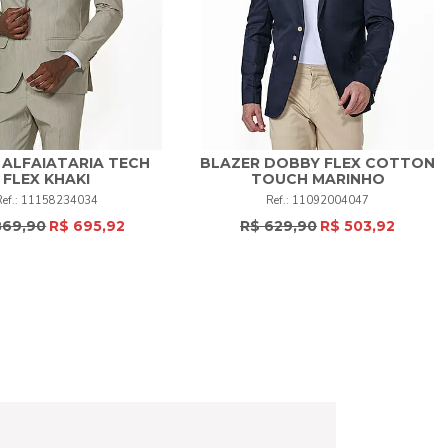
ALFAIATARIA TECH
BLAZER DOBBY FLEX COTTON
FLEX KHAKI
TOUCH MARINHO
54
56
58
60
56
+
11158234034
11092004047
+
869,90
R$ 695,92
R$ 629,90
R$ 503,92
COMPRAR
COMPRAR