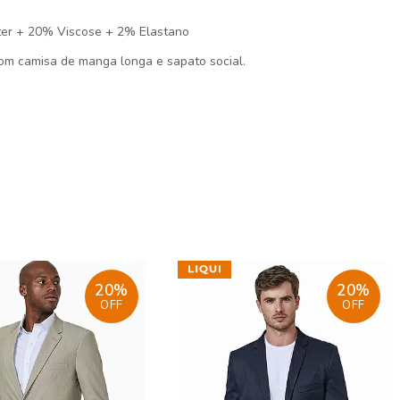
ster + 20% Viscose + 2% Elastano
m camisa de manga longa e sapato social.
20%
20%
OFF
OFF