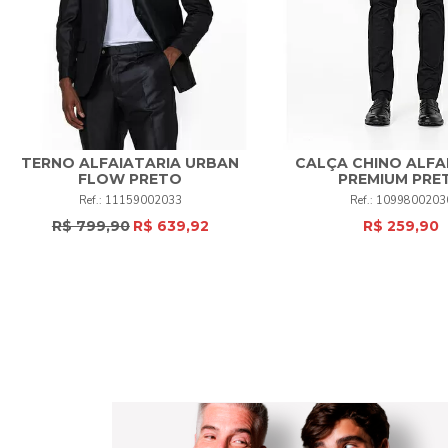
TERNO ALFAIATARIA URBAN
CALÇA CHINO ALFA
48
50
52
54
56
58
FLOW PRETO
PREMIUM PRE
50
+
11159002033
1099800203
60
62
+
R$ 799,90
R$ 639,92
R$ 259,90
COMPRAR
COMPRAR