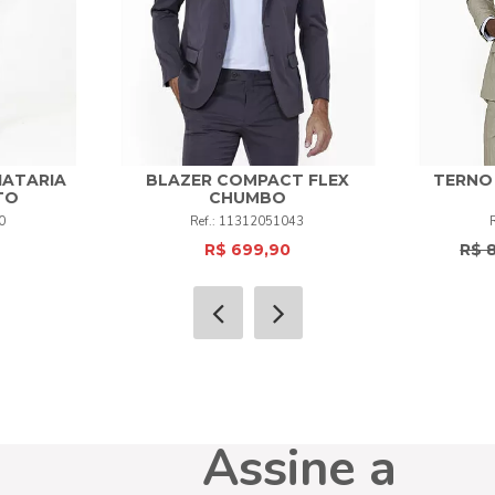
IATARIA
BLAZER COMPACT FLEX
TERNO 
48
50
52
54
56
58
TO
CHUMBO
50
52
0
11312051043
60
62
+
R$ 699,90
R$ 
COMPRAR
Assine a