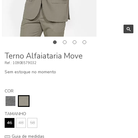
Terno Alfaiataria Move
10908579032
Sem estoque no momento
COR
TAMANHO
46
48
58
Guia de medidas