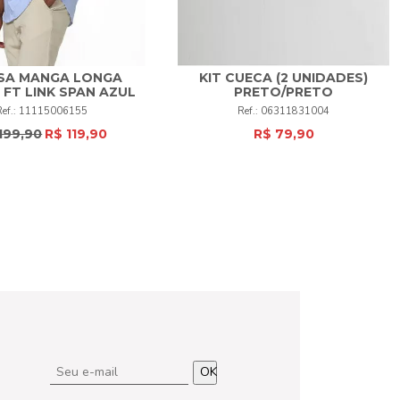
SA MANGA LONGA
KIT CUECA (2 UNIDADES)
 FT LINK SPAN AZUL
PRETO/PRETO
1
+
M
G
EG
+
11115006155
06311831004
199,90
R$ 119,90
R$ 79,90
COMPRAR
COMPRAR
OK