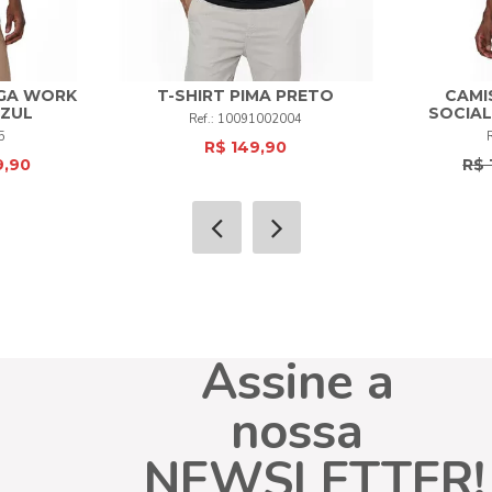
GA WORK
T-SHIRT PIMA PRETO
CAMI
AZUL
SOCIAL
10091002004
M
G
GG
XG
+
5
R$ 149,90
9,90
R$ 
COMPRAR
Assine a
nossa
NEWSLETTER!