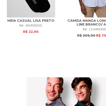
MEIA CASUAL LISA PRETO
CAMISA MANGA LON
LINE BRANCO/ 
0424500201
UNI
+
5
6
+
1114901605
R$ 22,90
R$ 209,90
R$ 11
COMPRAR
COMPRAR