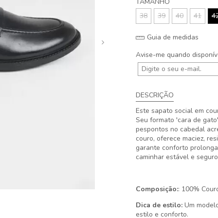
TAMANHO
38
39
40
41
4
Guia de medidas
Avise-me quando disponív
DESCRIÇÃO
Este sapato social em co
Seu formato 'cara de gato
pespontos no cabedal acr
couro, oferece maciez, re
garante conforto prolonga
caminhar estável e seguro
Composição:
: 100% Cour
Dica de estilo:
Um modelo v
estilo e conforto.