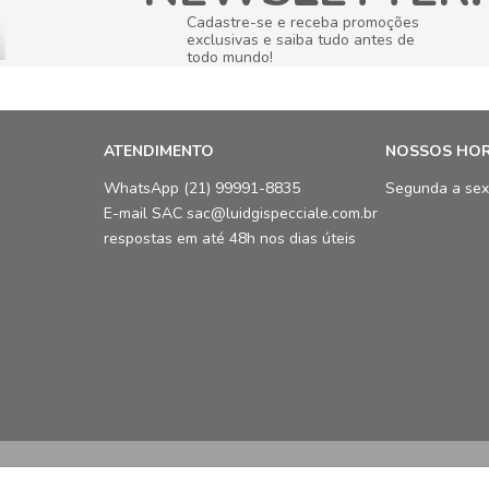
Cadastre-se e receba promoções
exclusivas e saiba tudo antes de
todo mundo!
ATENDIMENTO
NOSSOS HO
WhatsApp (21) 99991-8835
Segunda a sex
E-mail SAC sac@luidgispecciale.com.br
respostas em até 48h nos dias úteis
LCB Confecções Eireli | CNPJ: 19.3