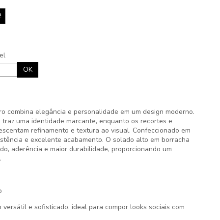
2
el
OK
uro combina elegância e personalidade em um design moderno.
' traz uma identidade marcante, enquanto os recortes e
escentam refinamento e textura ao visual. Confeccionado em
sistência e excelente acabamento. O solado alto em borracha
do, aderência e maior durabilidade, proporcionando um
.
o
ersátil e sofisticado, ideal para compor looks sociais com