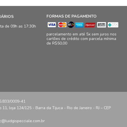
FORMAS DE PAGAMENTO
RÁRIOS
ta de 09h as 17:30h
parcelamento em até 5x sem juros nos
cartões de crédito com parcela mínima
de R$50,00
16.833/0009-41
11, loja 124/125 - Barra da Tijuca - Rio de Janeiro - RJ – CEP
c@luidgispecciale.com.br