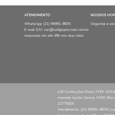
ATENDIMENTO
NOSSOS HO
WhatsApp (21) 99991-8835
Segunda a sex
E-mail SAC sac@luidgispecciale.com.br
respostas em até 48h nos dias úteis
LCB Confecções Eireli | CNPJ: 19.3
Avenida Ayrton Senna, 5.500, Bloco 
22775005
Atendimento: (21) 99991-8835 | sa