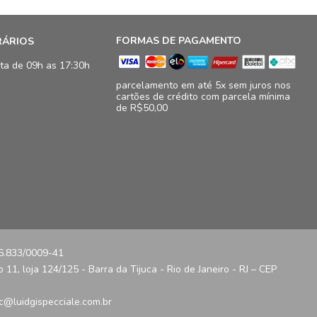
FORMAS DE PAGAMENTO
RÁRIOS
ta de 09h as 17:30h
parcelamento em até 5x sem juros nos
cartões de crédito com parcela mínima
de R$50,00
16.833/0009-41
11, loja 124/125 - Barra da Tijuca - Rio de Janeiro - RJ – CEP
c@luidgispecciale.com.br