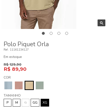
Polo Piquet Orla
11161234127
Em estoque
R$ 129,90
R$ 89,90
COR
TAMANHO
P
M
G
GG
XG