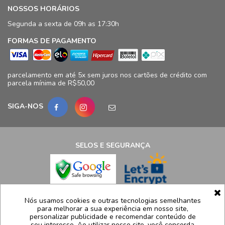
NOSSOS HORÁRIOS
Segunda a sexta de 09h as 17:30h
FORMAS DE PAGAMENTO
parcelamento em até 5x sem juros nos cartões de crédito com
parcela mínima de R$50,00
SIGA-NOS
SELOS E SEGURANÇA
LCB Confecções Eireli | CNPJ: 19.316.833/0009-41
Nós usamos cookies e outras tecnologias semelhantes
para melhorar a sua experiência em nosso site,
Avenida Ayrton Senna, 5.500, Bloco 11, loja 124/125 - Barra da
personalizar publicidade e recomendar conteúdo de
Tijuca - Rio de Janeiro - RJ – CEP 22775005
seu interesse. Ao utilizar nosso site, você concorda