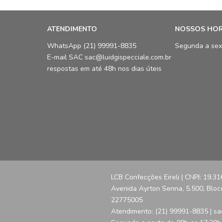
ATENDIMENTO
NOSSOS HO
WhatsApp (21) 99991-8835
Segunda a sex
E-mail SAC sac@luidgispecciale.com.br
respostas em até 48h nos dias úteis
LCB Confecções Eireli | CNPJ: 19.3
Avenida Ayrton Senna, 5.500, Bloco 
22775005
Atendimento: (21) 99991-8835 | sa