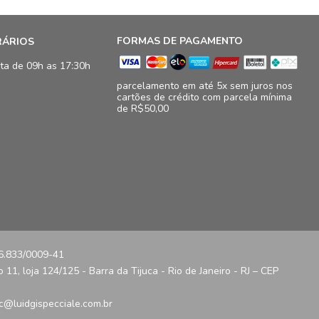
FORMAS DE PAGAMENTO
RÁRIOS
ta de 09h as 17:30h
parcelamento em até 5x sem juros nos
cartões de crédito com parcela mínima
de R$50,00
16.833/0009-41
11, loja 124/125 - Barra da Tijuca - Rio de Janeiro - RJ – CEP
c@luidgispecciale.com.br