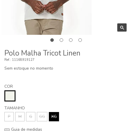
Polo Malha Tricot Linen
11168919127
Sem estoque no momento
COR
TAMANHO
P
M
G
GG
XG
Guia de medidas