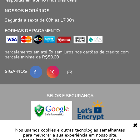
respostas em até 48h nos dias úteis
NOSSOS HORÁRIOS
Segunda a sexta de 09h as 17:30h
FORMAS DE PAGAMENTO
parcelamento em até 5x sem juros nos cartões de crédito com
parcela mínima de R$50,00
SIGA-NOS
SELOS E SEGURANÇA
LCB Confecções Eireli | CNPJ: 19.316.833/0009-41
Nós usamos cookies e outras tecnologias semelhantes
para melhorar a sua experiência em nosso site,
Avenida Ayrton Senna, 5.500, Bloco 11, loja 124/125 - Barra da