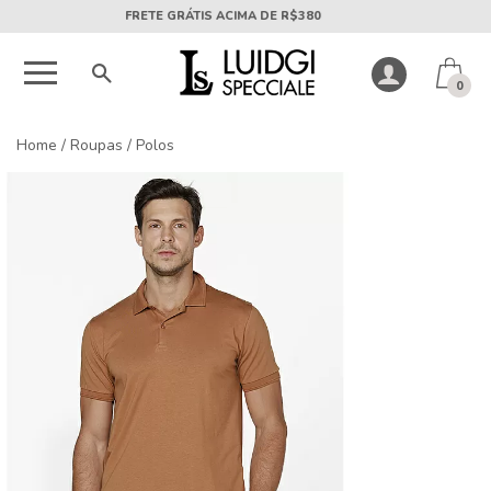
5X SEM JUROS PARCELA MÍNIMA DE R$50
0
Home
/
Roupas
/
Polos