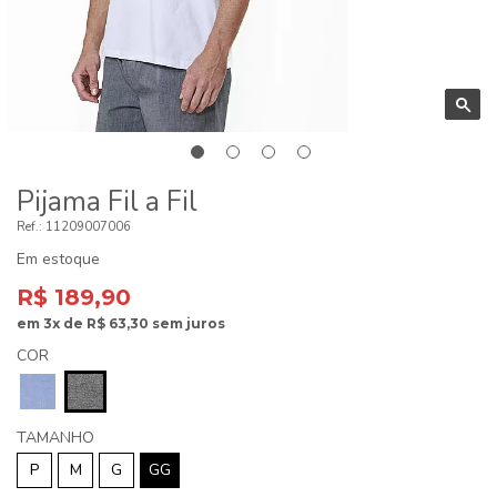
Pijama Fil a Fil
11209007006
Em estoque
R$ 189,90
em
3x
de
R$ 63,30
sem juros
COR
TAMANHO
P
M
G
GG