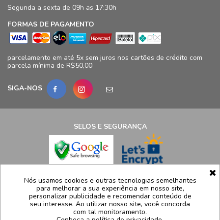
Segunda a sexta de 09h as 17:30h
FORMAS DE PAGAMENTO
parcelamento em até 5x sem juros nos cartões de crédito com
parcela mínima de R$50,00
SIGA-NOS
SELOS E SEGURANÇA
LCB Confecções Eireli | CNPJ: 19.316.833/0009-41
Nós usamos cookies e outras tecnologias semelhantes
para melhorar a sua experiência em nosso site,
Avenida Ayrton Senna, 5.500, Bloco 11, loja 124/125 - Barra da
personalizar publicidade e recomendar conteúdo de
Tijuca - Rio de Janeiro - RJ – CEP 22775005
seu interesse. Ao utilizar nosso site, você concorda
com tal monitoramento.
Atendimento: (21) 99991-8835 | sac@luidgispecciale.com.br
Conheça a política de privacidade
.