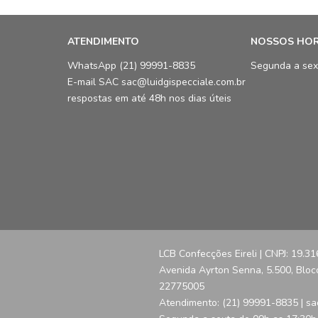
ATENDIMENTO
NOSSOS HO
WhatsApp (21) 99991-8835
Segunda a sex
E-mail SAC sac@luidgispecciale.com.br
respostas em até 48h nos dias úteis
LCB Confecções Eireli | CNPJ: 19.3
Avenida Ayrton Senna, 5.500, Bloco 
22775005
Atendimento: (21) 99991-8835 | sa