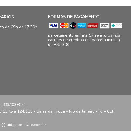
FORMAS DE PAGAMENTO
RÁRIOS
ta de 09h as 17:30h
parcelamento em até 5x sem juros nos
cartões de crédito com parcela mínima
de R$50,00
16.833/0009-41
11, loja 124/125 - Barra da Tijuca - Rio de Janeiro - RJ – CEP
c@luidgispecciale.com.br