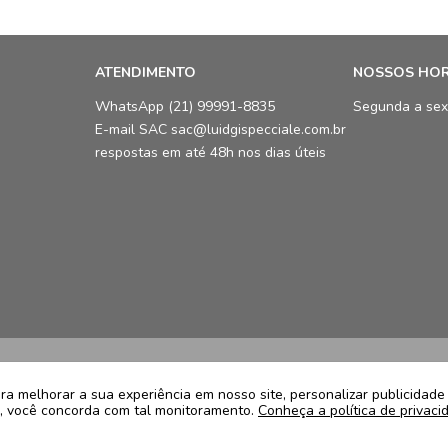
ATENDIMENTO
NOSSOS HO
WhatsApp (21) 99991-8835
Segunda a sex
E-mail SAC sac@luidgispecciale.com.br
respostas em até 48h nos dias úteis
LCB Confecções Eireli | CNPJ: 19.3
Avenida Ayrton Senna, 5.500, Bloco 
a melhorar a sua experiência em nosso site, personalizar publicidad
te, você concorda com tal monitoramento.
Conheça a política de privaci
22775005
Atendimento: (21) 99991-8835 | sa