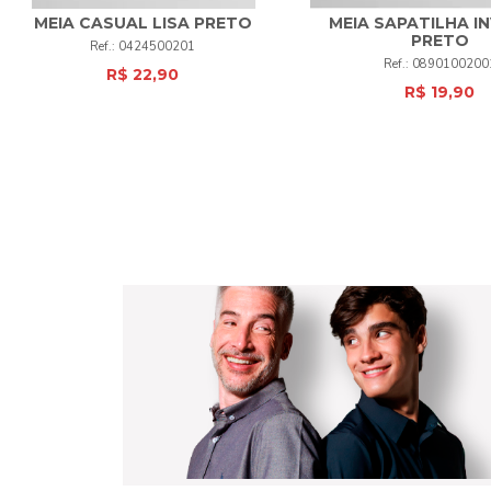
MEIA CASUAL LISA PRETO
MEIA SAPATILHA IN
PRETO
0424500201
UNI
+
UNI
+
0890100200
R$ 22,90
R$ 19,90
COMPRAR
COMPRAR