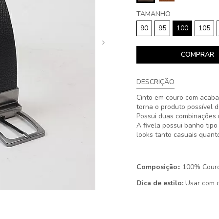
TAMANHO
90
95
100
105
COMPRAR
DESCRIÇÃO
Cinto em couro com acabam
torna o produto possível 
Possui duas combinações m
A fivela possui banho ti
looks tanto casuais quant
Composição:
: 100% Cour
Dica de estilo:
Usar com ca