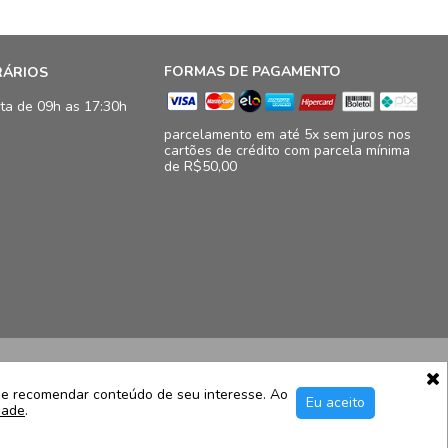
FORMAS DE PAGAMENTO
RÁRIOS
ta de 09h as 17:30h
parcelamento em até 5x sem juros nos
cartões de crédito com parcela mínima
de R$50,00
16.833/0009-41
11, loja 124/125 - Barra da Tijuca - Rio de Janeiro - RJ – CEP
e e recomendar conteúdo de seu interesse. Ao
Eu aceito
dade
.
c@luidgispecciale.com.br