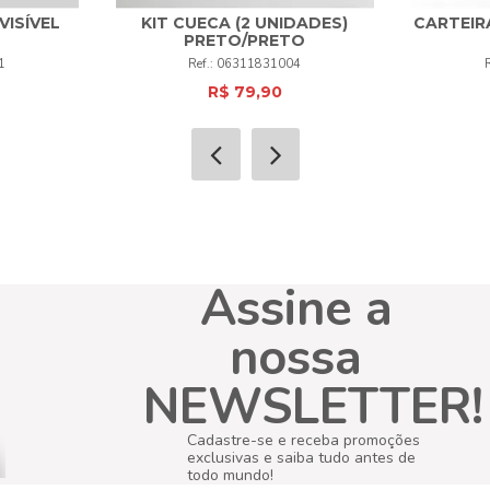
VISÍVEL
KIT CUECA (2 UNIDADES)
CARTEIR
PRETO/PRETO
M
G
EG
+
1
06311831004
R$ 79,90
COMPRAR
Assine a
nossa
NEWSLETTER!
Cadastre-se e receba promoções
exclusivas e saiba tudo antes de
todo mundo!