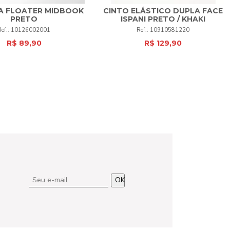
A FLOATER MIDBOOK
CINTO ELÁSTICO DUPLA FACE
PRETO
ISPANI PRETO / KHAKI
UNI
+
P
M
G
+
10126002001
10910581220
R$ 89,90
R$ 129,90
COMPRAR
COMPRAR
OK