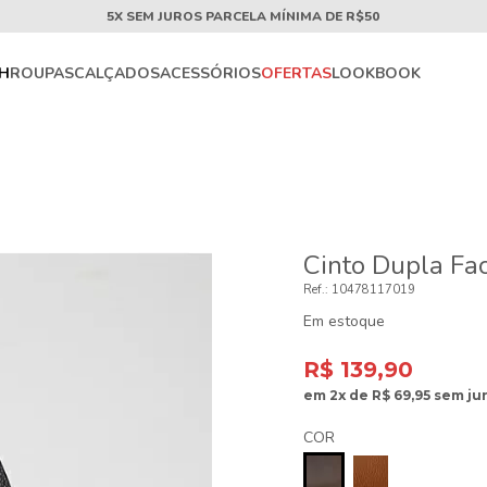
5X SEM JUROS PARCELA MÍNIMA DE R$50
CH
ROUPAS
CALÇADOS
ACESSÓRIOS
OFERTAS
LOOKBOOK
Cinto Dupla Fa
10478117019
Em estoque
R$ 139,90
em
2x
de
R$ 69,95
sem ju
COR