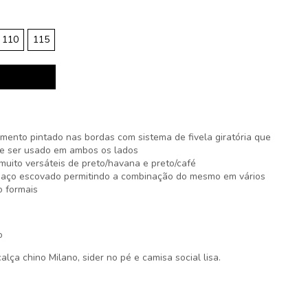
110
115
ento pintado nas bordas com sistema de fivela giratória que
de ser usado em ambos os lados
uito versáteis de preto/havana e preto/café
po aço escovado permitindo a combinação do mesmo em vários
o formais
o
lça chino Milano, sider no pé e camisa social lisa.