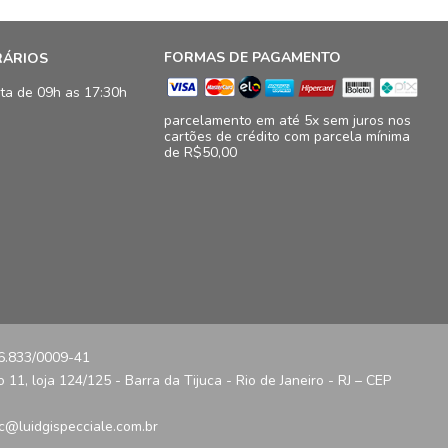
FORMAS DE PAGAMENTO
RÁRIOS
ta de 09h as 17:30h
parcelamento em até 5x sem juros nos
cartões de crédito com parcela mínima
de R$50,00
16.833/0009-41
11, loja 124/125 - Barra da Tijuca - Rio de Janeiro - RJ – CEP
c@luidgispecciale.com.br