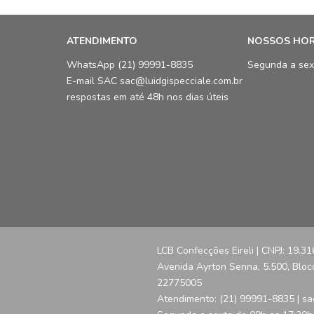
ATENDIMENTO
NOSSOS HO
WhatsApp (21) 99991-8835
Segunda a sex
E-mail SAC sac@luidgispecciale.com.br
respostas em até 48h nos dias úteis
LCB Confecções Eireli | CNPJ: 19.3
Avenida Ayrton Senna, 5.500, Bloco 
22775005
Atendimento: (21) 99991-8835 | sa