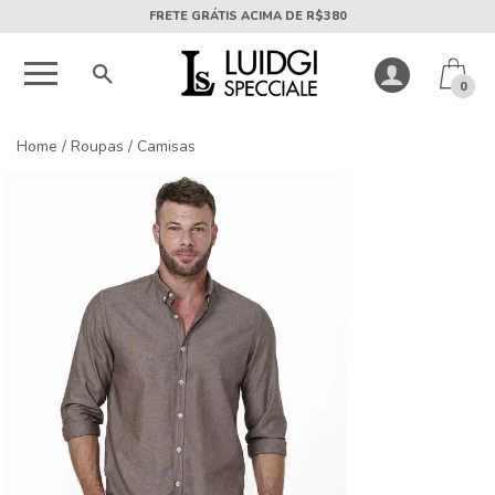
5X SEM JUROS PARCELA MÍNIMA DE R$50
0
Home
/
Roupas
/
Camisas