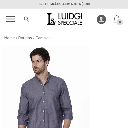
5X SEM JUROS PARCELA MÍNIMA DE R$50
0
Home
/
Roupas
/
Camisas