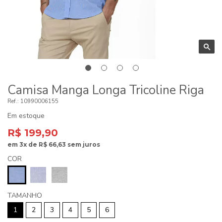
Camisa Manga Longa Tricoline Riga
10990006155
Em estoque
R$ 199,90
em
3x
de
R$ 66,63
sem juros
COR
TAMANHO
1
2
3
4
5
6