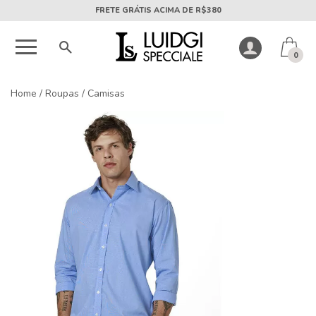
5X SEM JUROS PARCELA MÍNIMA DE R$50
0
Home
/
Roupas
/
Camisas