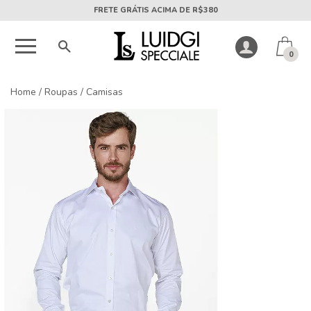
5X SEM JUROS PARCELA MÍNIMA DE R$50
0
Home
/
Roupas
/
Camisas