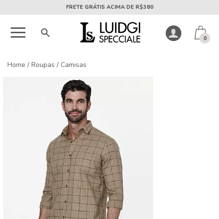
5X SEM JUROS PARCELA MÍNIMA DE R$50
0
Home
/
Roupas
/
Camisas