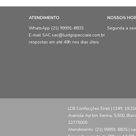
ATENDIMENTO
NOSSOS HO
WhatsApp (21) 99991-8835
Segunda a sex
E-mail SAC sac@luidgispecciale.com.br
respostas em até 48h nos dias úteis
LCB Confecções Eireli | CNPJ: 19.3
Avenida Ayrton Senna, 5.500, Bloco 
22775005
Atendimento: (21) 99991-8835 | sa