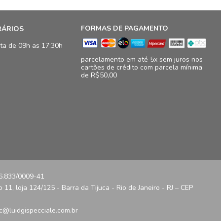
FORMAS DE PAGAMENTO
RÁRIOS
ta de 09h as 17:30h
parcelamento em até 5x sem juros nos
cartões de crédito com parcela mínima
de R$50,00
16.833/0009-41
11, loja 124/125 - Barra da Tijuca - Rio de Janeiro - RJ – CEP
c@luidgispecciale.com.br