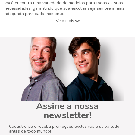
Escolhendo a Calça Masculina Ideal para Cada
Ocasião
A escolha da
calça masculina
certa pode transformar
completamente seu look. Para o dia a dia e momentos de lazer, a
calça jeans masculina
é uma aposta segura, oferecendo conforto
e estilo. Se a ideia é um visual mais sofisticado e formal, a
calça
alfaiataria
ou a
calça social
são indispensáveis. Para um toque
moderno e funcional, a calça cargo masculina se destaca,
combinando praticidade com um estilo urbano. Considere o
tecido e o caimento. Calças de sarja, por exemplo, oferecem uma
alternativa versátil entre o jeans e a alfaiataria, ideais para um
look casual chic. Já as calças de linho são perfeitas para climas
quentes, proporcionando leveza e elegância. Na Luidgi Specciale,
você encontra uma variedade de modelos para todas as suas
necessidades, garantindo que sua escolha seja sempre a mais
adequada para cada momento.
Combinando Cores: Calça Azul Marinho, Cinza e Verde
Masculina
Saber
o que combina com calça azul marinho masculina
é
essencial para criar looks harmoniosos. O azul marinho é um
clássico e vai bem com camisas brancas, cinzas, beges ou até
mesmo em tons de vinho. Para
o que combina com calça cinza
masculina
, as opções são igualmente vastas: preto, branco, azul
claro, e até mesmo tons pastel criam combinações elegantes e