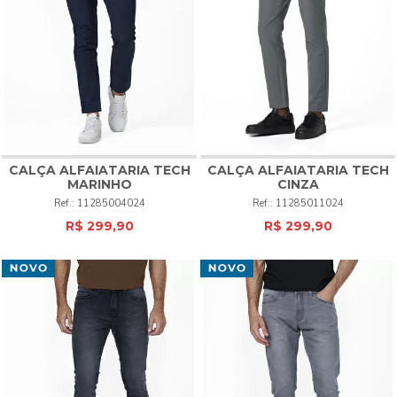
Conheça também:
Calça Jeans Masculina
|
Calça Alfaiataria
|
Bermuda Cargo
|
Calça Chino
|
Calça Social
|
Calca Reta
CALÇA ALFAIATARIA TECH
CALÇA ALFAIATARIA TECH
MARINHO
CINZA
11285004024
11285011024
R$ 299,90
R$ 299,90