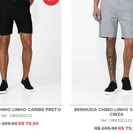
INO LINHO CARIBE PRETO
BERMUDA CHINO LINHO 
CINZA
10863002112
50
52
50
10862011110
 209,90
R$ 79,90
R$ 209,90
R$ 79
COMPRAR
COMPRAR