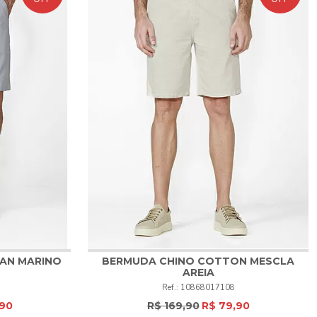
SAN MARINO
BERMUDA CHINO COTTON MESCLA
AREIA
48
52
10868017108
,90
R$ 169,90
R$ 79,90
COMPRAR