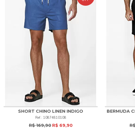
SHORT CHINO LINEN INDIGO
BERMUDA CH
10874810108
48
50
52
R$ 169,90
R$ 69,90
R$
COMPRAR