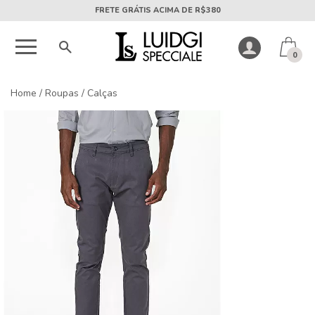
5X SEM JUROS PARCELA MÍNIMA DE R$50
0
Home
/
Roupas
/
Calças