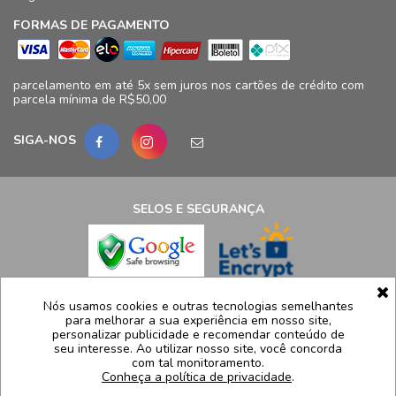
FORMAS DE PAGAMENTO
parcelamento em até 5x sem juros nos cartões de crédito com
parcela mínima de R$50,00
SIGA-NOS
SELOS E SEGURANÇA
LCB Confecções Eireli | CNPJ: 19.316.833/0009-41
Nós usamos cookies e outras tecnologias semelhantes
para melhorar a sua experiência em nosso site,
Avenida Ayrton Senna, 5.500, Bloco 11, loja 124/125 - Barra da
personalizar publicidade e recomendar conteúdo de
Tijuca - Rio de Janeiro - RJ – CEP 22775005
seu interesse. Ao utilizar nosso site, você concorda
com tal monitoramento.
Atendimento: (21) 99991-8835 | sac@luidgispecciale.com.br
Conheça a política de privacidade
.
Segunda a sexta de 09h as 17:30h