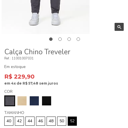
Calça Chino Treveler
11001007031
Em estoque
R$ 229,90
em
4x
de
R$ 57,48
sem juros
COR
TAMANHO
40
42
44
46
48
50
52