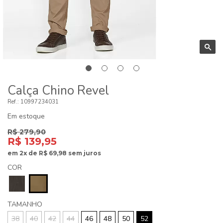
Calça Chino Revel
10997234031
Em estoque
R$ 279,90
R$ 139,95
em
2x
de
R$ 69,98
sem juros
COR
TAMANHO
38
40
42
44
46
48
50
52