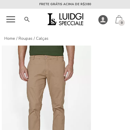
5X SEM JUROS PARCELA MÍNIMA DE R$50
0
Home
/
Roupas
/
Calças