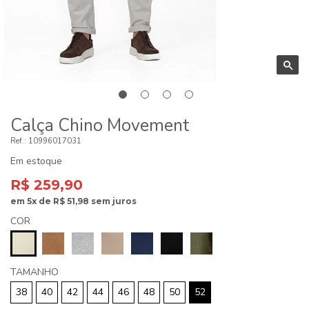
Calça Chino Movement
10996017031
Em estoque
R$ 259,90
em
5x
de
R$ 51,98
sem juros
COR
TAMANHO
38
40
42
44
46
48
50
52