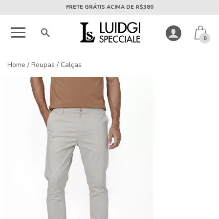
5X SEM JUROS PARCELA MÍNIMA DE R$50
0
Home
/
Roupas
/
Calças