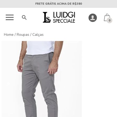
5X SEM JUROS PARCELA MÍNIMA DE R$50
0
Home
/
Roupas
/
Calças