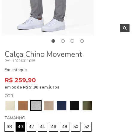
Calça Chino Movement
10996011025
Em estoque
R$ 259,90
em
5x
de
R$ 51,98
sem juros
COR
TAMANHO
38
40
42
44
46
48
50
52